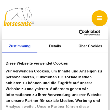
Zum
Inhalt
springen
Zustimmung
Details
Über Cookies
Veranstaltungen
Für
"Leiter:in Aufstellungen mit Pferden"
wurden keine
Diese Webseite verwendet Cookies
Hinweis
Ergebnisse gefunden.
Wir verwenden Cookies, um Inhalte und Anzeigen zu
V
V
Anstehende
Suche
personalisieren, Funktionen für soziale Medien
Liste
anbieten zu können und die Zugriffe auf unsere
Datum
e
e
Website zu analysieren. Außerdem geben wir
wählen.
Heute
Nächste
Veranstaltungen
Vorherige
Informationen zu Ihrer Verwendung unserer Website
r
r
Veransta
an unsere Partner für soziale Medien, Werbung und
Analysen weiter. Unsere Partner führen diese
Kalender abonnieren