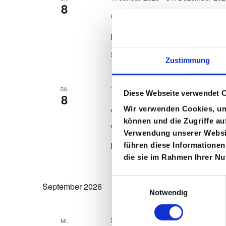
e
8
Genius Workshop
n
horsesense®
Hallstedt 21, Bassu
S
375€
Zustimmung
u
1. August 2026
-
31. Dezember 202
SA.
Diese Webseite verwendet 
8
c
Azubi-Parcours – Aus
Wir verwenden Cookies, um 
können und die Zugriffe au
h
entwickeln.
Verwendung unserer Websit
führen diese Informationen
e
horsesense®
Hallstedt 21, Bassu
die sie im Rahmen Ihrer N
u
Einwilligungsauswahl
September 2026
Notwendig
n
September 2026
-
September 2026
MI.