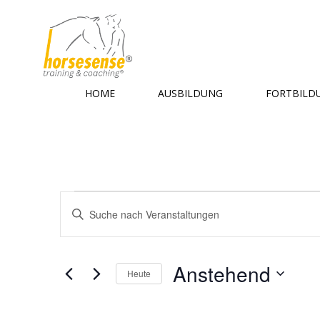
Zum
Inhalt
springen
HOME
AUSBILDUNG
FORTBILD
Veranstaltungen
V
Bitte
Schlüsselwort
e
eingeben.
Suche
r
Anstehend
Heute
nach
Datum
Veranstaltungen
a
wählen.
Schlüsselwort.