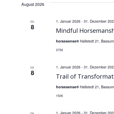
August 2026
n
s
1. Januar 2026
-
31. Dezember 202
SA.
8
t
Mindful Horsemansh
a
horsesense®
Hallstedt 21, Bassu
375€
l
t
1. Januar 2026
-
31. Dezember 202
SA.
8
Trail of Transformat
u
horsesense®
Hallstedt 21, Bassu
n
150€
g
1. Januar 2026
-
31. Dezember 202
SA.