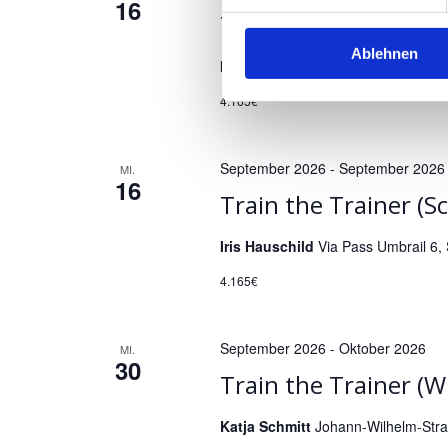
d
16
Train the Trainer (
A
Ablehnen
horsesense®
Hallstedt 21, Bassu
n
4.165€
s
September 2026
-
September 2026
MI.
i
16
Train the Trainer (S
c
Iris Hauschild
Via Pass Umbrail 6,
h
4.165€
t
September 2026
-
Oktober 2026
MI.
30
e
Train the Trainer (W
n
Katja Schmitt
Johann-Wilhelm-Stra