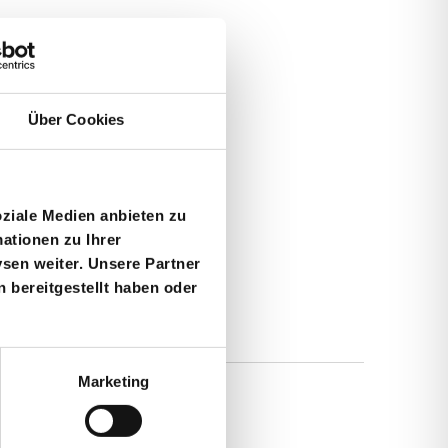
n
s
i
Über Cookies
c
h
oziale Medien anbieten zu
t
ationen zu Ihrer
sen weiter. Unsere Partner
e
 bereitgestellt haben oder
n
-
Marketing
N