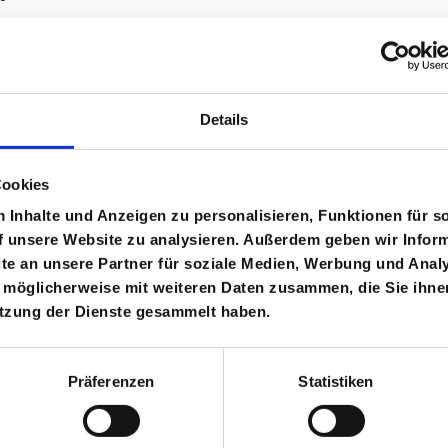
m, Niedersachsen
Details
6
Cookies
zubildende stärken. Persönlichkeit
Inhalte und Anzeigen zu personalisieren, Funktionen für s
f unsere Website zu analysieren. Außerdem geben wir Inform
e an unsere Partner für soziale Medien, Werbung und Analy
 möglicherweise mit weiteren Daten zusammen, die Sie ihnen
m, Niedersachsen
utzung der Dienste gesammelt haben.
Präferenzen
Statistiken