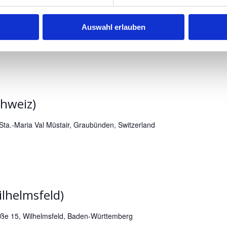
Bassum)
Auswahl erlauben
m, Niedersachsen
chweiz)
 Sta.-Maria Val Müstair, Graubünden, Switzerland
ilhelmsfeld)
ße 15, Wilhelmsfeld, Baden-Württemberg