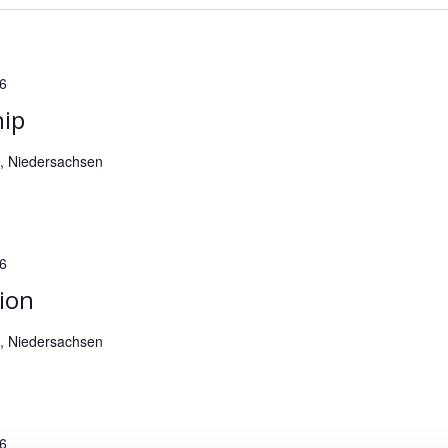
6
ip
m, Niedersachsen
6
ion
m, Niedersachsen
6